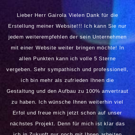
Alles lief super der Preis ist sehr gut und ich
Lieber Herr Gairola Vielen Dank für die
Erstellung meiner Website!!! Ich kann Sie nur
hab mir gleich noch ein Logo machen lassen.
jedem weiterempfehlen der sein Unternehmen
EMILIA VOIGT
mit einer Website weiter bringen möchte! In
allen Punkten kann ich volle 5 Sterne
vergeben. Sehr sympathisch und professionell,
ich bin mehr als zufrieden Ihnen die
Gestaltung und den Aufbau zu 100% anvertraut
zu haben. Ich wünsche Ihnen weiterhin viel
Erfol und freue mich jetzt schon auf unser
nächstes Projekt. Denn für mich ist klar das
ich in Zukunft nur noch mit Ihnen arbeiten