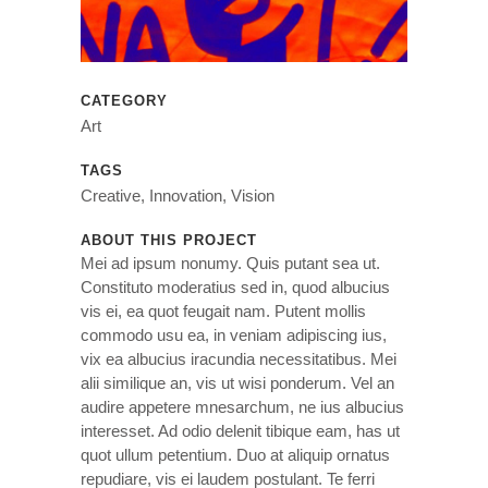
CATEGORY
Art
TAGS
Creative, Innovation, Vision
ABOUT THIS PROJECT
Mei ad ipsum nonumy. Quis putant sea ut.
Constituto moderatius sed in, quod albucius
vis ei, ea quot feugait nam. Putent mollis
commodo usu ea, in veniam adipiscing ius,
vix ea albucius iracundia necessitatibus. Mei
alii similique an, vis ut wisi ponderum. Vel an
audire appetere mnesarchum, ne ius albucius
interesset. Ad odio delenit tibique eam, has ut
quot ullum petentium. Duo at aliquip ornatus
repudiare, vis ei laudem postulant. Te ferri